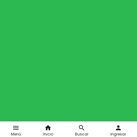
menu
home
search
person
Menú
Inicio
Buscar
Ingresar