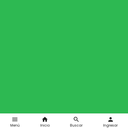
menu
home
search
person
Menú
Inicio
Buscar
Ingresar