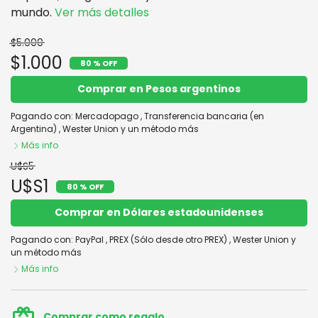
mundo.
Ver más detalles
$5.000
$1.000
80 % OFF
Comprar en Pesos argentinos
Pagando con:
Mercadopago
,
Transferencia bancaria (en
Argentina)
,
Wester Union
y un método más
Más info
U$S5
U$S1
80 % OFF
Comprar en Dólares estadounidenses
Pagando con:
PayPal
,
PREX (Sólo desde otro PREX)
,
Wester Union
y
un método más
Más info
card_giftcard
Comprar como regalo