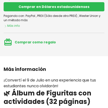
Comprar en Dólares estadounidenses
Pagando con:
PayPal
,
PREX (Sólo desde otro PREX)
,
Wester Union
y
un método más
Más info
card_giftcard
Comprar como regalo
Más información
¡Convertí el 9 de Julio en una experiencia que tus
estudiantes nunca olvidarán!
🌿 Álbum de Figuritas con
actividades (32 páginas)