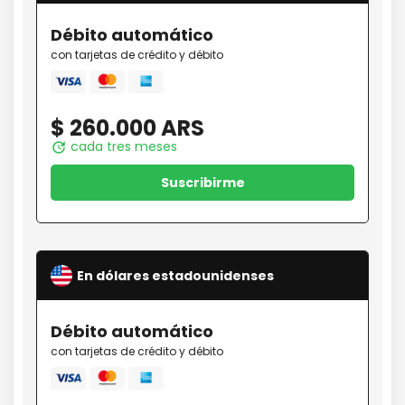
Débito
automático
con tarjetas de crédito y débito
Mastercard
amex
Visa
$ 260.000 ARS
cada tres meses
update
Suscribirme
En dólares estadounidenses
Débito
automático
con tarjetas de crédito y débito
Mastercard
amex
Visa