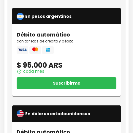
En pesos argentinos
Débito
automático
con tarjetas de crédito y débito
Mastercard
amex
Visa
$ 95.000 ARS
cada mes
update
Suscribirme
En dólares estadounidenses
Débito
automático