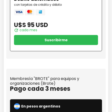
con tarjetas de crédito y débito
Mastercard
amex
Visa
U$S 95 USD
cada mes
update
Suscribirme
Membresía "BROTE" para equipos y
organizaciones (Brote)
Pago cada 3 meses
En pesos argentinos