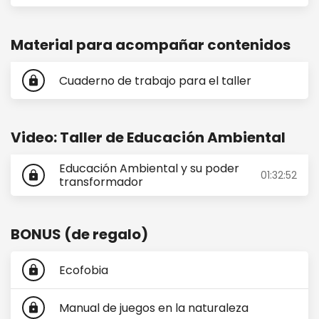
Material para acompañar contenidos
Cuaderno de trabajo para el taller
lock
Video: Taller de Educación Ambiental
Educación Ambiental y su poder
01:32:52
lock
transformador
BONUS (de regalo)
Ecofobia
lock
Manual de juegos en la naturaleza
lock