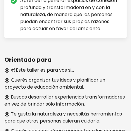
Aprender a generar espacios de conexión
check_circle
profunda y transformadora en y con la
naturaleza, de manera que las personas
puedan encontrar sus propias razones
para actuar en favor del ambiente
Orientado para
😎Este taller es para vos si...
radio_button_checked
Querés organizar tus ideas y planificar un
radio_button_checked
proyecto de educación ambiental.
Buscas desarrollar experiencias transformadores
radio_button_checked
en vez de brindar sólo información.
Te gusta la naturaleza y necesitás herramientas
radio_button_checked
para que otras personas quieran cuidarla.
Querés conocer cómo reconectar a las personas