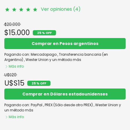
Ver opiniones (4)
star
star
star
star
star
$20.000
$15.000
25 % OFF
Comprar en Pesos argentinos
Pagando con:
Mercadopago
,
Transferencia bancaria (en
Argentina)
,
Wester Union
y un método más
Más info
U$S20
U$S15
25 % OFF
Comprar en Dólares estadounidenses
Pagando con:
PayPal
,
PREX (Sólo desde otro PREX)
,
Wester Union
y
un método más
Más info