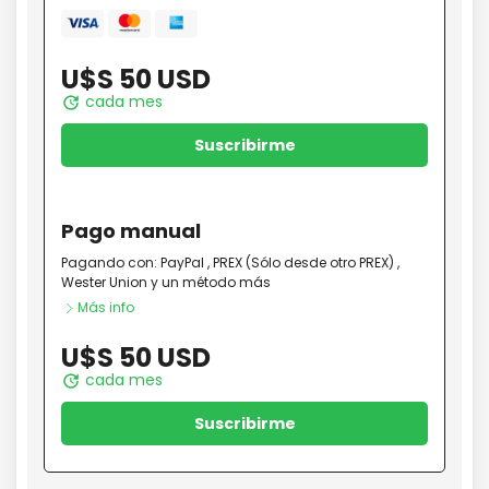
Mastercard
amex
Visa
U$S 50 USD
cada mes
update
Suscribirme
Pago
manual
Pagando con:
PayPal
,
PREX (Sólo desde otro PREX)
,
Wester Union
y un método más
Más info
U$S 50 USD
cada mes
update
Suscribirme