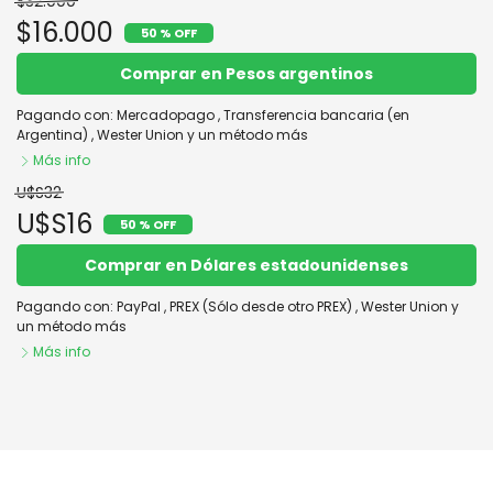
$32.000
$16.000
50 % OFF
Comprar en Pesos argentinos
Pagando con:
Mercadopago
,
Transferencia bancaria (en
Argentina)
,
Wester Union
y un método más
Más info
U$S32
U$S16
50 % OFF
Comprar en Dólares estadounidenses
Pagando con:
PayPal
,
PREX (Sólo desde otro PREX)
,
Wester Union
y
un método más
Más info
Combo: Educación Ambiental y
Comprar
25 de Mayo