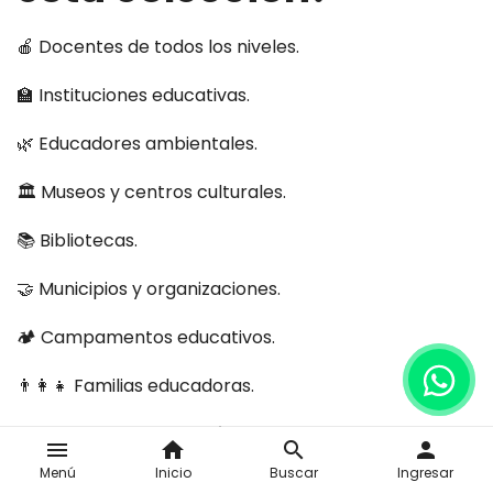
🍎 Docentes de todos los niveles.
🏫 Instituciones educativas.
🌿 Educadores ambientales.
🏛️ Museos y centros culturales.
📚 Bibliotecas.
🤝 Municipios y organizaciones.
🏕️ Campamentos educativos.
👨‍👩‍👧 Familias educadoras.
🎒 Espacios de educación no formal.
menu
home
search
person
Menú
Inicio
Buscar
Ingresar