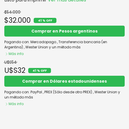
$54.000
$32.000
41 % OFF
Comprar en Pesos argentinos
Pagando con:
Mercadopago
,
Transferencia bancaria (en
Argentina)
,
Wester Union
y un método más
Más info
U$S54
U$S32
41 % OFF
Comprar en Dólares estadounidenses
Pagando con:
PayPal
,
PREX (Sólo desde otro PREX)
,
Wester Union
y
un método más
Más info
9 de julio: Colección Completa
Comprar
desde la Educación Ambiental